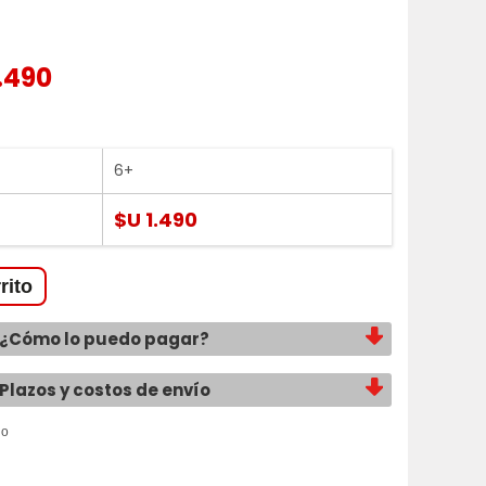
.490
6+
$U 1.490
¿Cómo lo puedo pagar?
Plazos y costos de envío