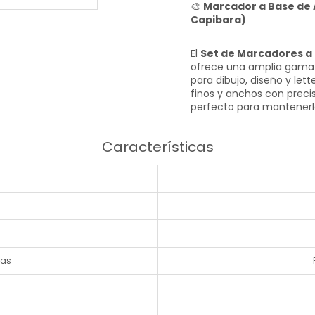
🎨
Marcador a Base de 
Capibara)
El
Set de Marcadores a 
ofrece una amplia gam
para dibujo, diseño y lett
finos y anchos con precis
perfecto para mantenerlo
Características
das