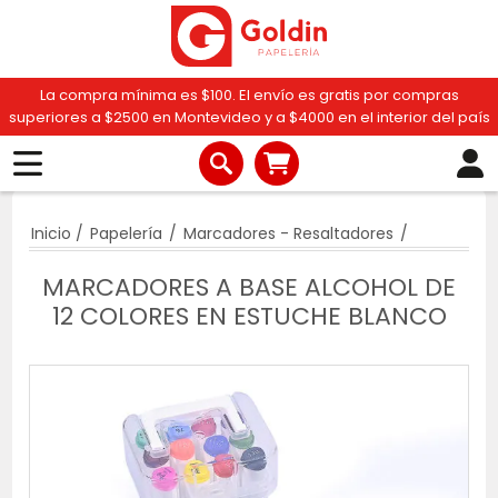
La compra mínima es $100. El envío es gratis por compras
superiores a $2500 en Montevideo y a $4000 en el interior del país
Inicio
/
Papelería
/
Marcadores - Resaltadores
/
MARCADORES A BASE ALCOHOL DE
12 COLORES EN ESTUCHE BLANCO