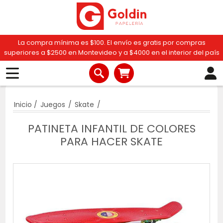
La compra mínima es $100. El envío es gratis por compras
superiores a $2500 en Montevideo y a $4000 en el interior del país
Inicio
/
Juegos
/
Skate
/
PATINETA INFANTIL DE COLORES
PARA HACER SKATE