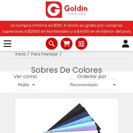
La compra mínima es $100. El envío es gratis por compras
superiores a $2500 en Montevideo y a $4000 en el interior del país
Inicio
/
Para Festejar
/
Sobres De Colores
Ver como
Ordenar por