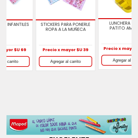
LUNCHERA TUPPER
S
STICKERS PARA PONERLE
PATITO AMARILLO
ROPA A LA MUÑECA
Precio x mayor $U 499
Precio x mayor $U 39