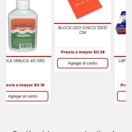
0
LAPICERA DE GEL
LAPICERA AZUL DE TINTA
LIQUIDA
Precio x mayor $U 16
Precio x mayor $U 24