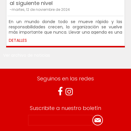
al siguiente nivel
-martes, 12 de noviembre de 2024
En un mundo donde todo se mueve rápido y las
responsabilidades crecen, la organización se vuelve
más importante que nunca. Llevar una agenda es una
de las herramientas más efectivas para mantener el
DETALLES
control de tus tareas, compromisos y metas. Pero,
¿cómo podrías aprovechar al máximo tu agenda y
llevar tu organización al próximo nivel?
Ver archivo de noticias
Seguinos en las redes
Suscribite a nuestro boletín