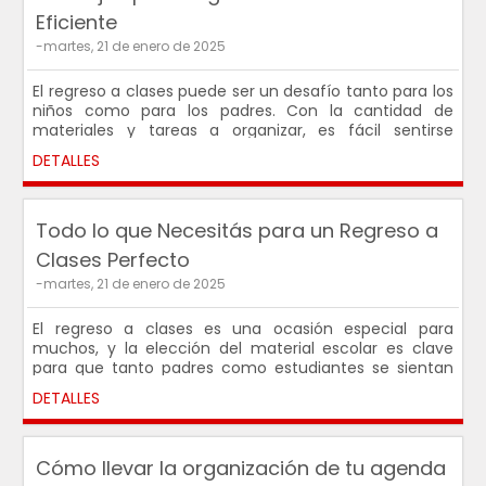
Eficiente
-martes, 21 de enero de 2025
El regreso a clases puede ser un desafío tanto para los
niños como para los padres. Con la cantidad de
materiales y tareas a organizar, es fácil sentirse
abrumado. Pero con los productos adecuados y una
DETALLES
planificación anticipada, podés convertir este proceso
en una tarea mucho más sencilla.
Todo lo que Necesitás para un Regreso a
Clases Perfecto
-martes, 21 de enero de 2025
El regreso a clases es una ocasión especial para
muchos, y la elección del material escolar es clave
para que tanto padres como estudiantes se sientan
preparados y organizados.
DETALLES
Cómo llevar la organización de tu agenda