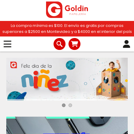
La compra mínima es $100. El envío es gratis por compras
superiores a $2500 en Montevideo y a $4000 en el interior del país