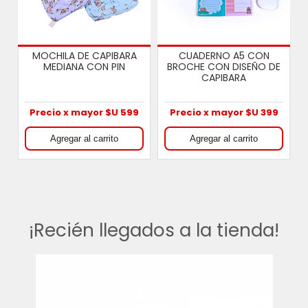
LAPICERAS DE COLORES
JUEGO DE CARTAS: UNO /
E
X12
UNO FLIP / DOS
Precio x mayor $U 120
Precio x mayor $U 150
¡Recién llegados a la tienda!