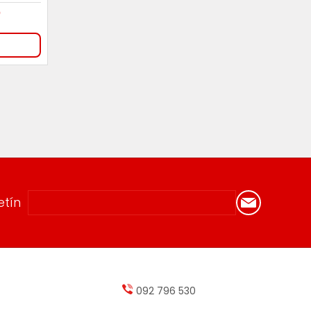
0
etín
092 796 530