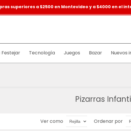
pras superiores a $2500 en Montevideo y a $4000 en el inte
 Festejar
Tecnología
Juegos
Bazar
Nuevos i
Pizarras Infant
Ver como
Ordenar por