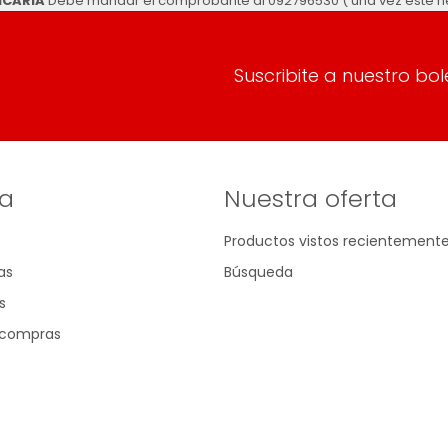
NCARIA
Debe mandar el comprobante al 092796530 ( una vez esté he
Suscribite a nuestro bol
a
Nuestra oferta
Productos vistos recientement
as
Búsqueda
s
e compras