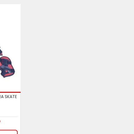
RA SKATE
9