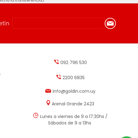
cha la transferencia)
etín
092 796 530
e
2200 6835
info@goldin.com.uy
Arenal Grande 2423
Lunes a viernes de 9 a 17:30hs /
Sábados de 9 a 13hs