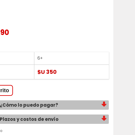
390
6+
$U 350
¿Cómo lo puedo pagar?
Plazos y costos de envío