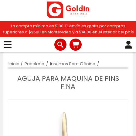
La compra mínima es $100. El envío es gratis por compras
superiores a $2500 en Montevideo y a $4000 en el interior del país
Inicio
/
Papelería
/
Insumos Para Oficina
/
AGUJA PARA MAQUINA DE PINS
FINA