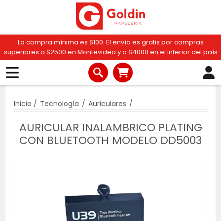
La compra mínima es $100. El envío es gratis por compras
superiores a $2500 en Montevideo y a $4000 en el interior del país
Inicio
/
Tecnología
/
Auriculares
/
AURICULAR INALAMBRICO PLATING
CON BLUETOOTH MODELO DD5003