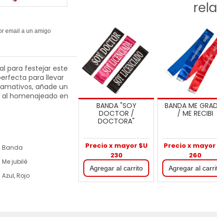
rel
al para festejar este
perfecta para llevar
llamativos, añade un
do al homenajeado en
BANDA "SOY
BANDA ME GRA
DOCTOR /
/ ME RECIBI
DOCTORA"
Precio x mayor $U
Precio x mayor
Banda
230
260
Me jubilé
Azul, Rojo