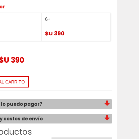
or
6+
$U 390
$U 390
lo puedo pagar?
y costos de envío
oductos