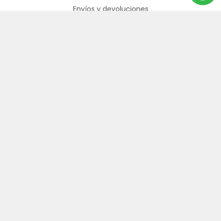
Envíos y devoluciones
Términos y Condiciones
Cuenta
Mi cuenta
Mis compras
Direcciones
Carrito de compras
Nuestra oferta
Productos vistos recientemente
Búsqueda