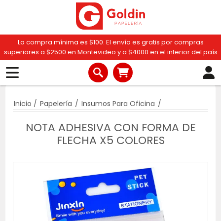
La compra mínima es $100. El envío es gratis por compras
superiores a $2500 en Montevideo y a $4000 en el interior del país
Inicio
/
Papelería
/
Insumos Para Oficina
/
NOTA ADHESIVA CON FORMA DE
FLECHA X5 COLORES