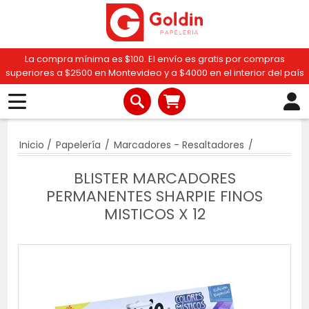
La compra mínima es $100. El envío es gratis por compras
superiores a $2500 en Montevideo y a $4000 en el interior del país
Inicio
/
Papelería
/
Marcadores - Resaltadores
/
BLISTER MARCADORES
PERMANENTES SHARPIE FINOS
MISTICOS X 12