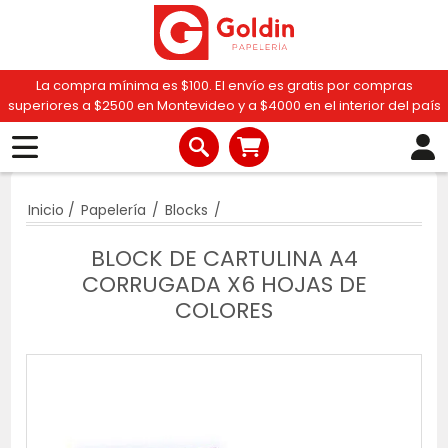
La compra mínima es $100. El envío es gratis por compras
superiores a $2500 en Montevideo y a $4000 en el interior del país
Inicio
/
Papelería
/
Blocks
/
BLOCK DE CARTULINA A4
CORRUGADA X6 HOJAS DE
COLORES