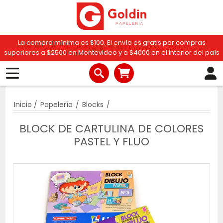
La compra mínima es $100. El envío es gratis por compras
superiores a $2500 en Montevideo y a $4000 en el interior del país
Inicio
/
Papelería
/
Blocks
/
BLOCK DE CARTULINA DE COLORES
PASTEL Y FLUO