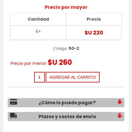
Precio por mayor
Cantidad
Precio
6+
$U 220
50-2
Código:
$U 260
Precio por menor
¿Cómo lo puedo pagar?
Plazos y costos de envío