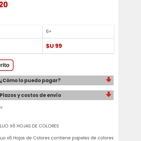
20
6+
$U 99
¿Cómo lo puedo pagar?
Plazos y costos de envío
FLUO X6 HOJAS DE COLORES
Fluo x6 Hojas de Colores contiene papeles de colores