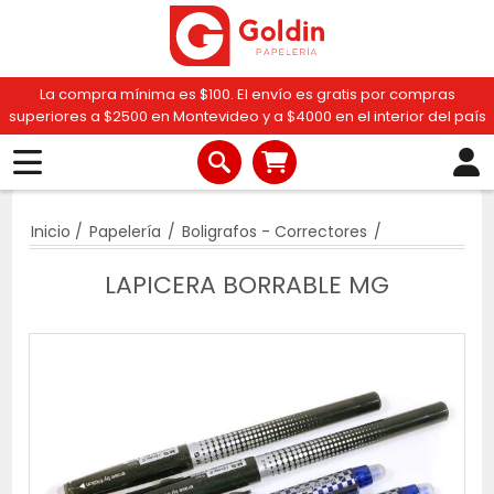
La compra mínima es $100. El envío es gratis por compras
superiores a $2500 en Montevideo y a $4000 en el interior del país
Inicio
/
Papelería
/
Boligrafos - Correctores
/
LAPICERA BORRABLE MG