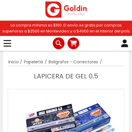
La compra mínima es $100. El envío es gratis por compras
superiores a $2500 en Montevideo y a $4000 en el interior del país
Inicio
/
Papelería
/
Boligrafos - Correctores
/
LAPICERA DE GEL 0.5