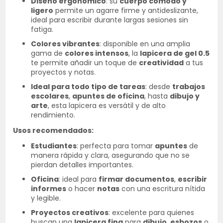
Diseño ergonómico
: su
cuerpo cómodo y
ligero
permite un agarre firme y antideslizante,
ideal para escribir durante largas sesiones sin
fatiga.
Colores vibrantes
: disponible en una amplia
gama de
colores intensos
, la
lapicera de gel 0.5
te permite añadir un toque de
creatividad
a tus
proyectos y notas.
Ideal para todo tipo de tareas
: desde
trabajos
escolares
,
apuntes de oficina
, hasta
dibujo y
arte
, esta lapicera es versátil y de alto
rendimiento.
Usos recomendados:
Estudiantes
: perfecta para tomar
apuntes
de
manera rápida y clara, asegurando que no se
pierdan detalles importantes.
Oficina
: ideal para
firmar documentos
,
escribir
informes
o hacer
notas
con una escritura nítida
y legible.
Proyectos creativos
: excelente para quienes
buscan una
lapicera fina
para
dibujo
,
esbozos
o