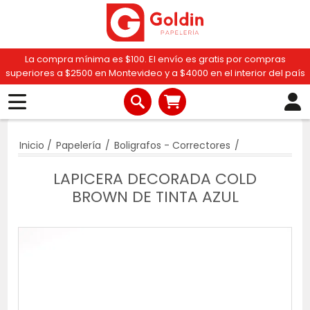
La compra mínima es $100. El envío es gratis por compras
superiores a $2500 en Montevideo y a $4000 en el interior del país
Inicio
/
Papelería
/
Boligrafos - Correctores
/
LAPICERA DECORADA COLD
BROWN DE TINTA AZUL