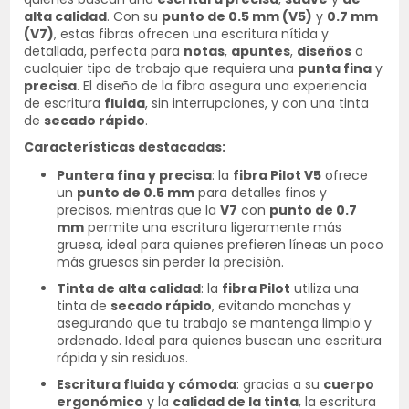
alta calidad
. Con su
punto de 0.5 mm (V5)
y
0.7 mm
(V7)
, estas fibras ofrecen una escritura nítida y
detallada, perfecta para
notas
,
apuntes
,
diseños
o
cualquier tipo de trabajo que requiera una
punta fina
y
precisa
. El diseño de la fibra asegura una experiencia
de escritura
fluida
, sin interrupciones, y con una tinta
de
secado rápido
.
Características destacadas:
Puntera fina y precisa
: la
fibra Pilot V5
ofrece
un
punto de 0.5 mm
para detalles finos y
precisos, mientras que la
V7
con
punto de 0.7
mm
permite una escritura ligeramente más
gruesa, ideal para quienes prefieren líneas un poco
más gruesas sin perder la precisión.
Tinta de alta calidad
: la
fibra Pilot
utiliza una
tinta de
secado rápido
, evitando manchas y
asegurando que tu trabajo se mantenga limpio y
ordenado. Ideal para quienes buscan una escritura
rápida y sin residuos.
Escritura fluida y cómoda
: gracias a su
cuerpo
ergonómico
y la
calidad de la tinta
, la escritura