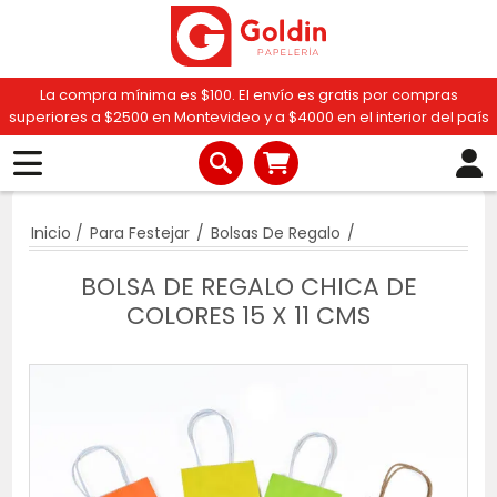
La compra mínima es $100. El envío es gratis por compras
superiores a $2500 en Montevideo y a $4000 en el interior del país
Inicio
/
Para Festejar
/
Bolsas De Regalo
/
BOLSA DE REGALO CHICA DE
COLORES 15 X 11 CMS