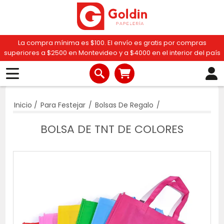
La compra mínima es $100. El envío es gratis por compras
superiores a $2500 en Montevideo y a $4000 en el interior del país
Inicio
/
Para Festejar
/
Bolsas De Regalo
/
BOLSA DE TNT DE COLORES