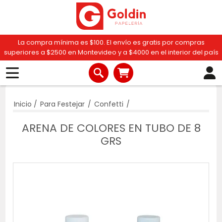
La compra mínima es $100. El envío es gratis por compras
superiores a $2500 en Montevideo y a $4000 en el interior del país
Inicio
/
Para Festejar
/
Confetti
/
ARENA DE COLORES EN TUBO DE 8
GRS