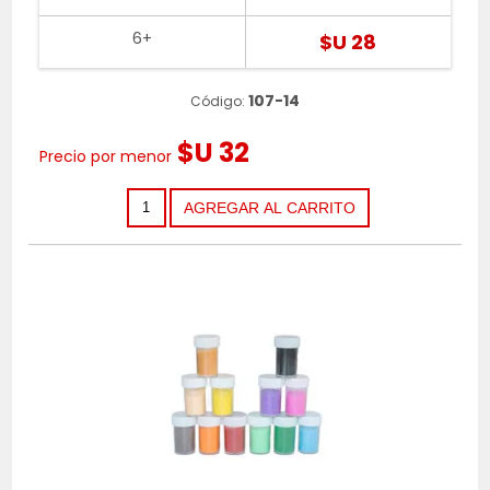
6+
$U 28
107-14
Código:
$U 32
Precio por menor