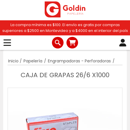
La compra mínima es $100. El envío es gratis por compras
superiores a $2500 en Montevideo y a $4000 en el interior del país
Inicio
/
Papelería
/
Engrampadoras - Perforadoras
/
CAJA DE GRAPAS 26/6 X1000