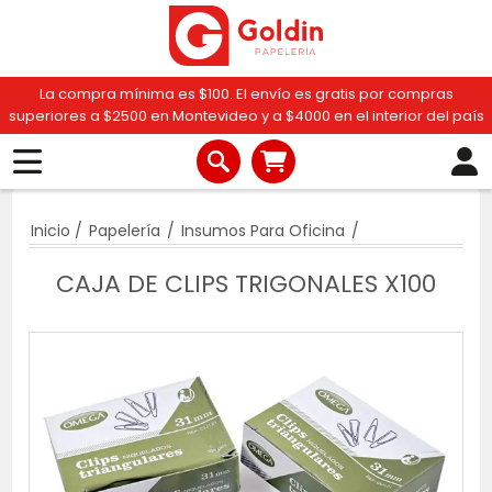
La compra mínima es $100. El envío es gratis por compras
superiores a $2500 en Montevideo y a $4000 en el interior del país
Inicio
/
Papelería
/
Insumos Para Oficina
/
CAJA DE CLIPS TRIGONALES X100