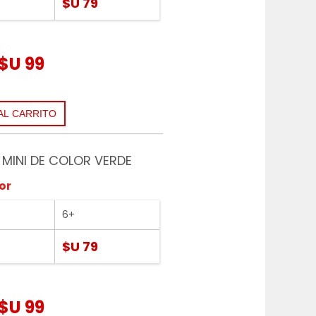
$U 79
$U 99
MINI DE COLOR VERDE
or
6+
$U 79
$U 99