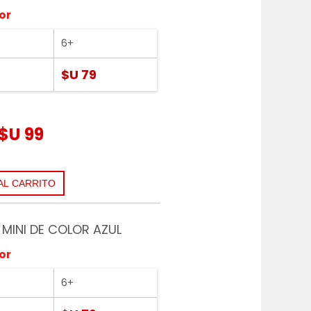
or
6+
$U 79
$U 99
MINI DE COLOR AZUL
or
6+