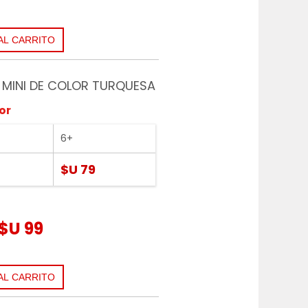
MINI DE COLOR TURQUESA
or
6+
$U 79
$U 99