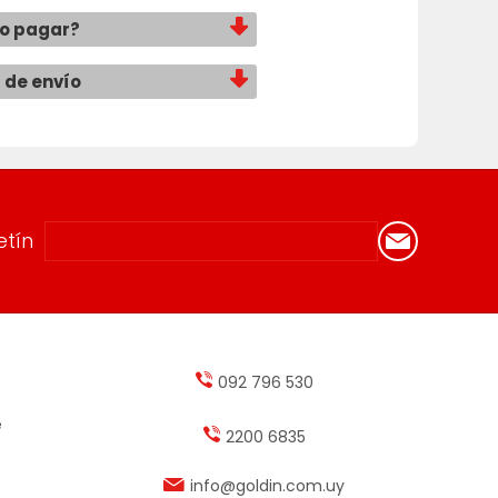
o pagar?
 de envío
etín
092 796 530
e
2200 6835
info@goldin.com.uy