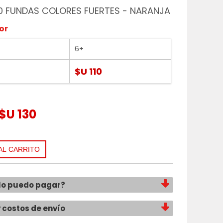
0 FUNDAS COLORES FUERTES - NARANJA
or
6+
$U 110
$U 130
lo puedo pagar?
y costos de envío