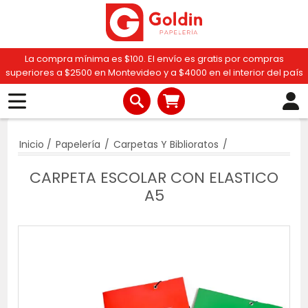
La compra mínima es $100. El envío es gratis por compras
superiores a $2500 en Montevideo y a $4000 en el interior del país
Inicio
/
Papelería
/
Carpetas Y Biblioratos
/
CARPETA ESCOLAR CON ELASTICO
A5