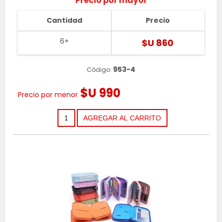
Precio por mayor
Cantidad
Precio
6+
$U 860
953-4
Código:
$U 990
Precio por menor