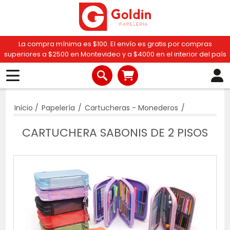
La compra mínima es $100. El envío es gratis por compras
superiores a $2500 en Montevideo y a $4000 en el interior del país
Inicio
/
Papelería
/
Cartucheras - Monederos
/
CARTUCHERA SABONIS DE 2 PISOS