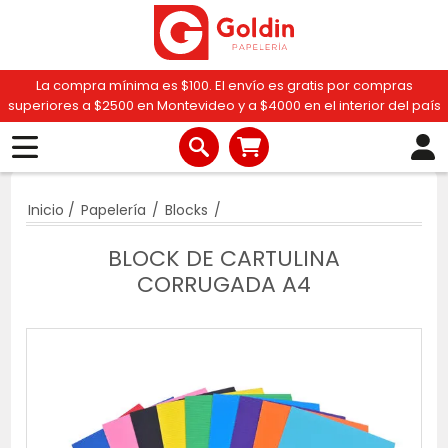
La compra mínima es $100. El envío es gratis por compras
superiores a $2500 en Montevideo y a $4000 en el interior del país
Inicio
/
Papelería
/
Blocks
/
BLOCK DE CARTULINA
CORRUGADA A4