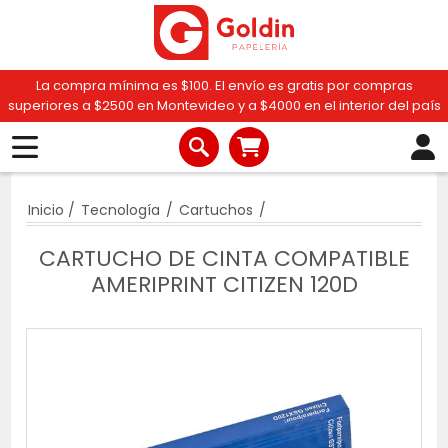
La compra mínima es $100. El envío es gratis por compras
superiores a $2500 en Montevideo y a $4000 en el interior del país
Inicio
/
Tecnología
/
Cartuchos
/
CARTUCHO DE CINTA COMPATIBLE
AMERIPRINT CITIZEN 120D