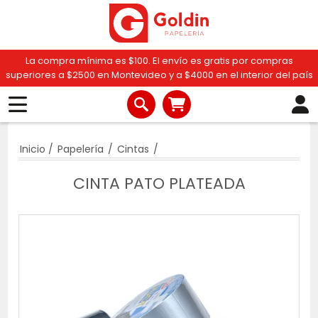
La compra mínima es $100. El envío es gratis por compras
superiores a $2500 en Montevideo y a $4000 en el interior del país
Inicio
/
Papelería
/
Cintas
/
CINTA PATO PLATEADA