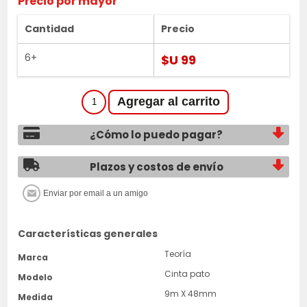
Precio por mayor
Cantidad
Precio
6+
$U 99
¿Cómo lo puedo pagar?
Plazos y costos de envío
Características generales
Teoría
Marca
Cinta pato
Modelo
9m X 48mm
Medida