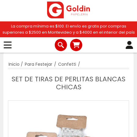
La compra mínima es $100. El envío es gratis por compras
superiores a $2500 en Montevideo y a $4000 en el interior del país
Inicio
/
Para Festejar
/
Confetti
/
SET DE TIRAS DE PERLITAS BLANCAS
CHICAS