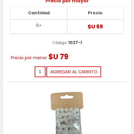
Precio por mayor
Cantidad
Precio
6+
$U 69
1027-1
Código:
$U 79
Precio por menor