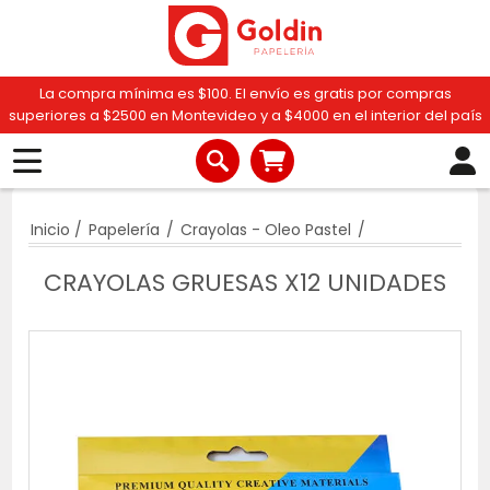
La compra mínima es $100. El envío es gratis por compras
superiores a $2500 en Montevideo y a $4000 en el interior del país
Inicio
/
Papelería
/
Crayolas - Oleo Pastel
/
CRAYOLAS GRUESAS X12 UNIDADES