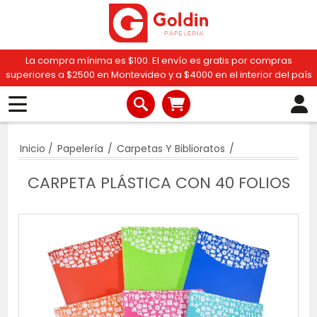
La compra mínima es $100. El envío es gratis por compras
superiores a $2500 en Montevideo y a $4000 en el interior del país
Inicio
/
Papelería
/
Carpetas Y Biblioratos
/
CARPETA PLÁSTICA CON 40 FOLIOS