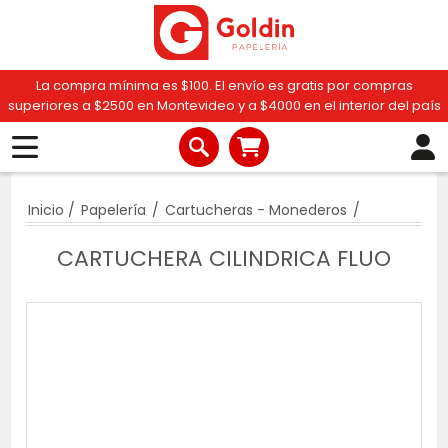
La compra mínima es $100. El envío es gratis por compras
superiores a $2500 en Montevideo y a $4000 en el interior del país
Inicio
/
Papelería
/
Cartucheras - Monederos
/
CARTUCHERA CILINDRICA FLUO