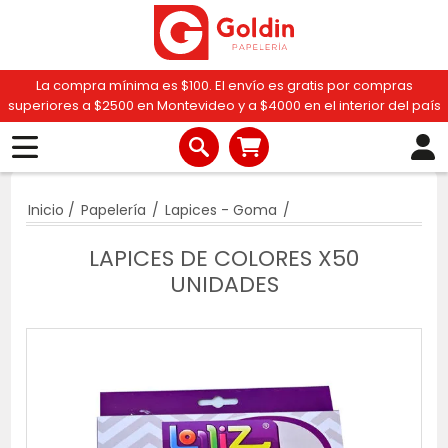
La compra mínima es $100. El envío es gratis por compras
superiores a $2500 en Montevideo y a $4000 en el interior del país
Inicio
/
Papelería
/
Lapices - Goma
/
LAPICES DE COLORES X50
UNIDADES