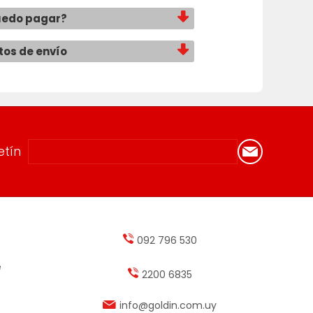
uedo pagar?
tos de envío
etín
092 796 530
e
2200 6835
info@goldin.com.uy