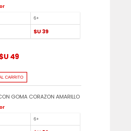
or
6+
$U 39
$U 49
CON GOMA CORAZON AMARILLO
or
6+