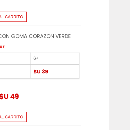
CON GOMA CORAZON VERDE
or
6+
$U 39
$U 49