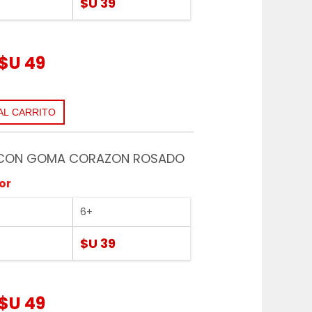
$U 39
$U 49
CON GOMA CORAZON ROSADO
or
6+
$U 39
$U 49