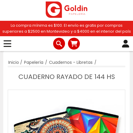
La compra mínima es $100. El envío es gratis por compras
superiores a $2500 en Montevideo y a $4000 en el interior del país
Inicio
/
Papelería
/
Cuadernos - Libretas
/
CUADERNO RAYADO DE 144 HS