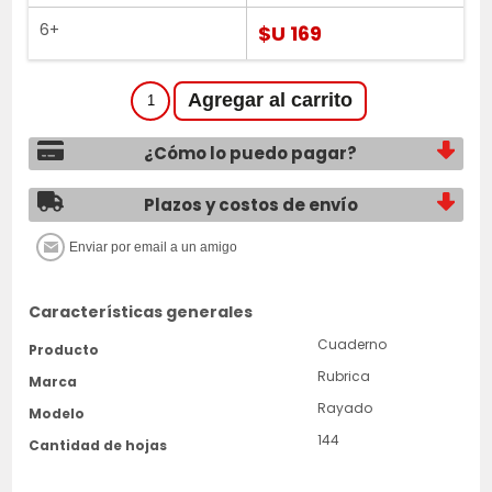
6+
$U 169
¿Cómo lo puedo pagar?
Plazos y costos de envío
Características generales
Cuaderno
Producto
Rubrica
Marca
Rayado
Modelo
144
Cantidad de hojas