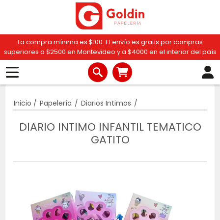
La compra mínima es $100. El envío es gratis por compras
superiores a $2500 en Montevideo y a $4000 en el interior del país
Inicio
/
Papelería
/
Diarios Intimos
/
DIARIO INTIMO INFANTIL TEMATICO
GATITO