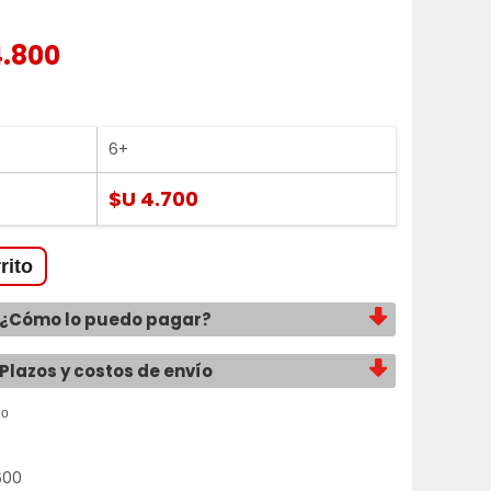
4.800
6+
$U 4.700
¿Cómo lo puedo pagar?
Plazos y costos de envío
600