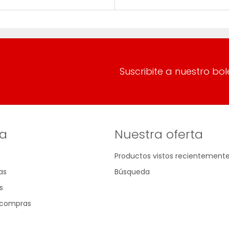
Suscribite a nuestro bol
a
Nuestra oferta
Productos vistos recientement
as
Búsqueda
s
e compras