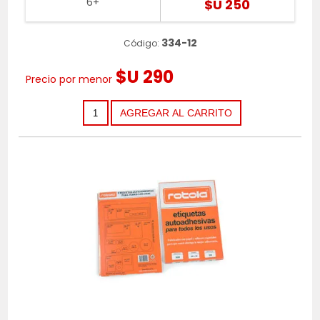
6+
$U 250
334-12
Código:
$U 290
Precio por menor