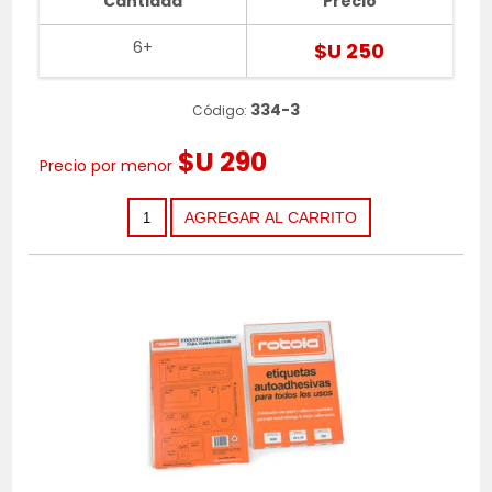
Cantidad
Precio
6+
$U 250
334-3
Código:
$U 290
Precio por menor