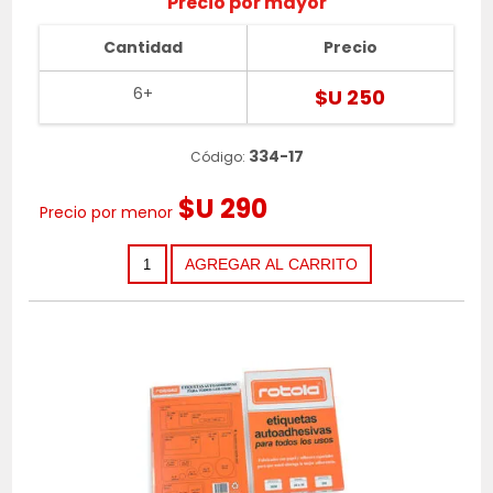
Precio por mayor
Cantidad
Precio
6+
$U 250
334-17
Código:
$U 290
Precio por menor