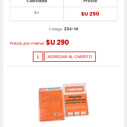
Cantidad
Precio
6+
$U 250
334-14
Código:
$U 290
Precio por menor