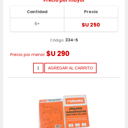
Precio por mayor
Cantidad
Precio
6+
$U 250
334-5
Código:
$U 290
Precio por menor