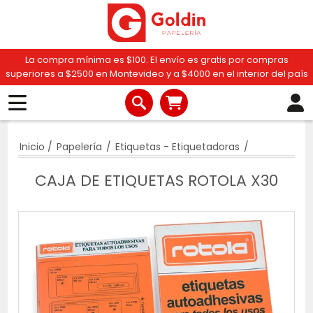
La compra mínima es $100. El envío es gratis por compras
superiores a $2500 en Montevideo y a $4000 en el interior del país
Inicio
/
Papelería
/
Etiquetas - Etiquetadoras
/
CAJA DE ETIQUETAS ROTOLA X30