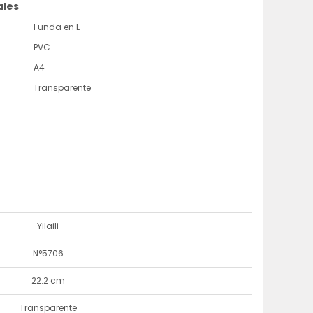
ales
Funda en L
PVC
A4
Transparente
Yilaili
N°5706
22.2 cm
Transparente