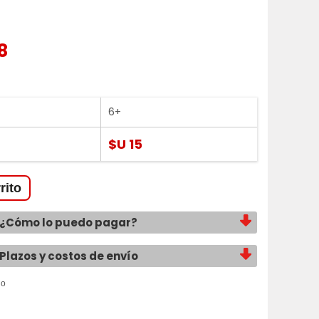
8
6+
$U 15
¿Cómo lo puedo pagar?
Plazos y costos de envío