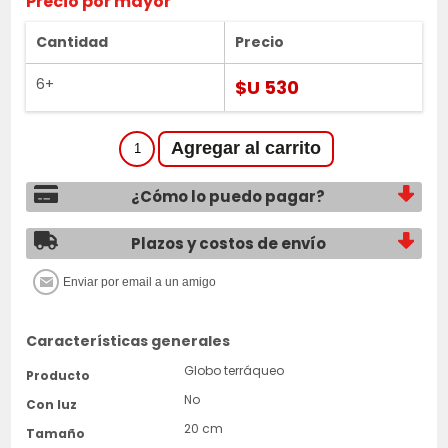
Precio por mayor
Cantidad
Precio
6+
$U 530
¿Cómo lo puedo pagar?
Plazos y costos de envío
Características generales
Globo terráqueo
Producto
No
Con luz
20 cm
Tamaño