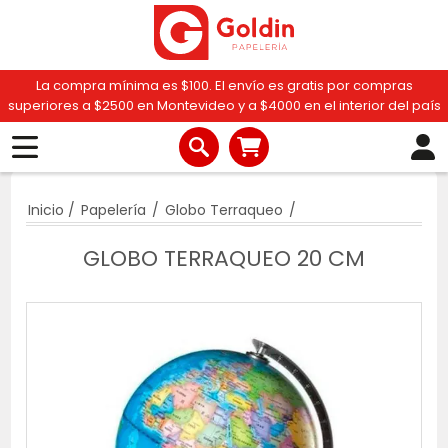
La compra mínima es $100. El envío es gratis por compras
superiores a $2500 en Montevideo y a $4000 en el interior del país
Inicio
/
Papelería
/
Globo Terraqueo
/
GLOBO TERRAQUEO 20 CM