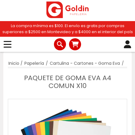
La compra mínima es $100. El envío es gratis por compras
superiores a $2500 en Montevideo y a $4000 en el interior del país
Inicio
/
Papelería
/
Cartulina - Cartones - Goma Eva
/
PAQUETE DE GOMA EVA A4
COMUN X10