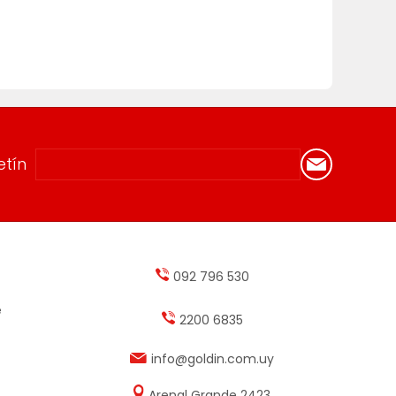
etín
092 796 530
e
2200 6835
info@goldin.com.uy
Arenal Grande 2423