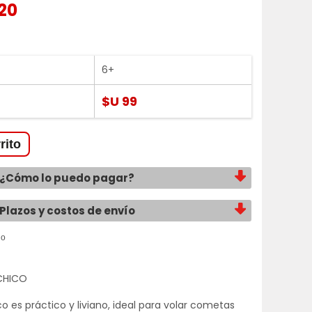
20
6+
$U 99
¿Cómo lo puedo pagar?
Plazos y costos de envío
CHICO
co es práctico y liviano, ideal para volar cometas