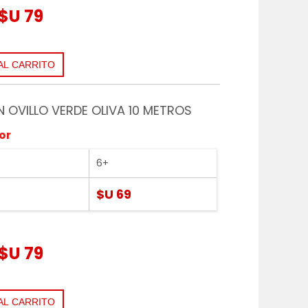
$U 79
EN OVILLO VERDE OLIVA 10 METROS
or
6+
$U 69
$U 79