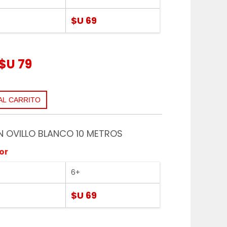
$U 69
$U 79
EN OVILLO BLANCO 10 METROS
or
6+
$U 69