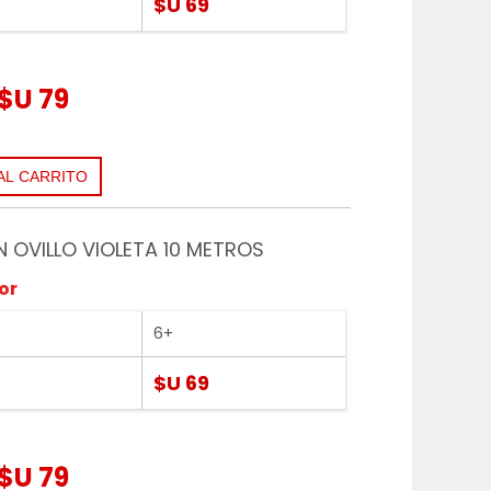
$U 69
$U 79
EN OVILLO VIOLETA 10 METROS
or
6+
$U 69
$U 79