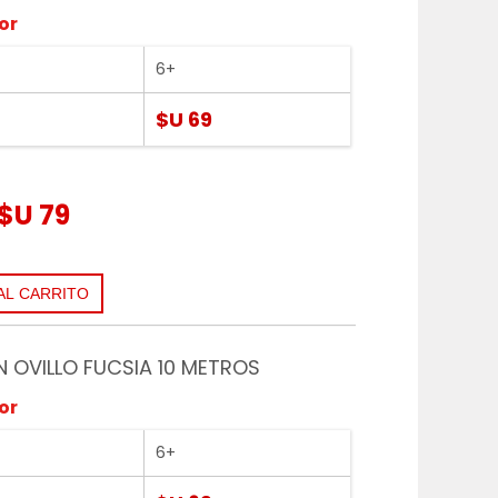
or
6+
$U 69
2
$U 79
EN OVILLO FUCSIA 10 METROS
or
6+