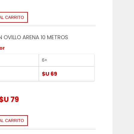
EN OVILLO ARENA 10 METROS
or
6+
$U 69
$U 79