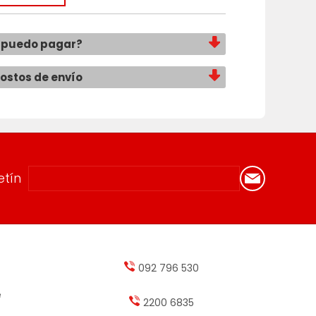
 puedo pagar?
costos de envío
etín
092 796 530
e
2200 6835