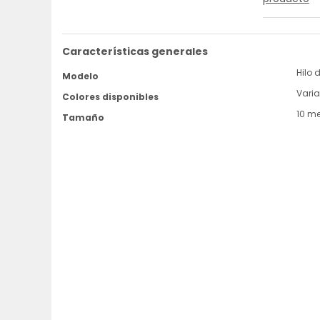
Características generales
Hilo 
Modelo
Vari
Colores disponibles
10 me
Tamaño