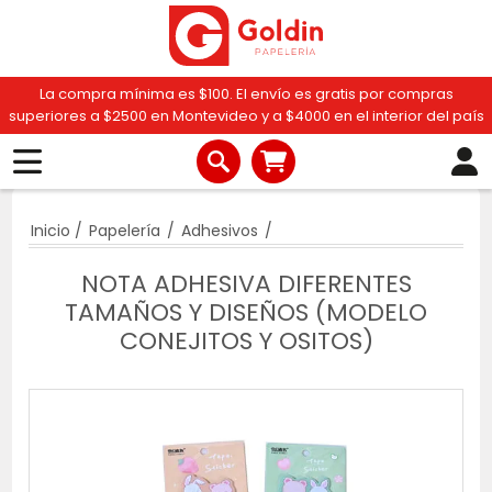
La compra mínima es $100. El envío es gratis por compras
superiores a $2500 en Montevideo y a $4000 en el interior del país
Inicio
/
Papelería
/
Adhesivos
/
NOTA ADHESIVA DIFERENTES
TAMAÑOS Y DISEÑOS (MODELO
CONEJITOS Y OSITOS)