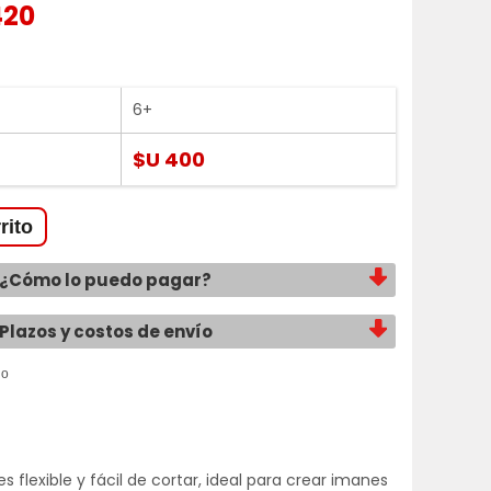
420
6+
$U 400
¿Cómo lo puedo pagar?
Plazos y costos de envío
 flexible y fácil de cortar, ideal para crear imanes