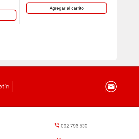
etín
092 796 530
e