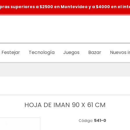
pras superiores a $2500 en Montevideo y a $4000 en el inte
 Festejar
Tecnología
Juegos
Bazar
Nuevos i
HOJA DE IMAN 90 X 61 CM
541-0
Código: